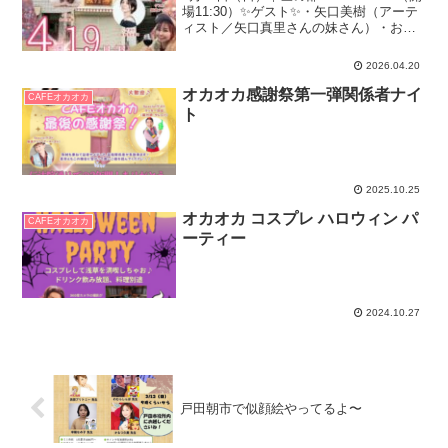
場11:30）✨ゲスト✨・矢口美樹（アーテ
ィスト／矢口真里さんの妹さん）・おか
もとまり（メンタルカウンセラー／タレ
ント）・飯島アツシ（アーティスト）🌙
2026.04.20
夜の部19:00〜21:00（開場18...
オカオカ感謝祭第一弾関係者ナイ
CAFEオカオカ
ト
2025.10.25
オカオカ コスプレ ハロウィン パ
CAFEオカオカ
ーティー
2024.10.27
戸田朝市で似顔絵やってるよ〜