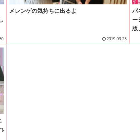
メレンゲの気持ちに出るよ
パ
し
ー
版
30
2019.03.23
ニ
れ