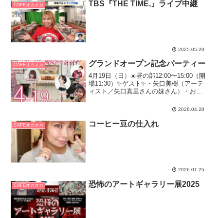
TBS『THE TIME,』ライブ中継
CAFEオカオカ
2025.05.20
グランドオープン記念パーティー
CAFEオカオカ
4月19日（日）☀️昼の部12:00〜15:00（開
場11:30）✨ゲスト✨・矢口美樹（アーテ
ィスト／矢口真里さんの妹さん）・おか
もとまり（メンタルカウンセラー／タレ
ント）・飯島アツシ（アーティスト）🌙
2026.04.20
夜の部19:00〜21:00（開場18...
コーヒー豆の仕入れ
CAFEオカオカ
2026.01.25
恐怖のアートギャラリー展2025
CAFEオカオカ