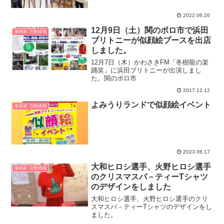
2022.06.26
12月9日（土）関のボロ市で浜田
漫画家 活動情報
ブリトニーが似顔絵ブースを出店
しました。
12月7日（木）かわさきFM「冬樹龍の楽
踊笑」に浜田ブリトニーが出演しまし
た。関のボロ市
2017.12.12
よみうりランドで似顔絵イベント
漫画家 活動情報
2023.06.17
大和ヒロシ選手、火野ヒロシ選手
漫画家 活動情報
のクリスマスパ－ティーTシャツ
のデザインをしました
大和ヒロシ選手、火野ヒロシ選手のクリ
スマスパ－ティーTシャツのデザインをし
ました。