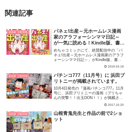
関連記事
パネェ!出産～元ホームレス漫画
漫画家 活動情報
家のアラフォーシンママ日記～
が一気に読める！Kindle版、書籍
版で発売開始。
めちゃコミックにて、絶賛配信中の「パ
ネェ!出産～元ホームレス漫画家のアラフ
ォーシンママ日記～」がKindle版、書籍
版で発売開始しました。。浜田ブリトニ
2019.03.19
ーが妊娠&出産！全てのママ&未来のママ
たちに贈る、波乱万丈の現在進行系・実
パチンコ777（11月号）に 浜田ブ
漫画家 活動情報
録エッセイコミ...
リトニーが掲載されています。
10月4日発売の『漫画パチンコ777』11月
号に、浜田ブリトニーの漫画（ブリちゃ
んの突撃！！出玉DON！！）が掲載され
ています。777WEB@竹書房
2017.10.20
山根青鬼先生と作品の前で2ショ
漫画家 活動情報
ット