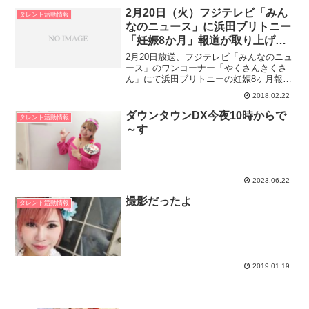
活！「部員」をひとりでも増やすため、
2月20日（火）フジテレビ「みん
タレント活動情報
頑張ります！ブラ迷相...
なのニュース」に浜田ブリトニー
「妊娠8か月」報道が取り上げら
れました。
2月20日放送、フジテレビ「みんなのニュ
ース」のワンコーナー「やくさんきくさ
ん」にて浜田ブリトニーの妊娠8ヶ月報道
が取り上げられました。漫画家でタレン
2018.02.22
トの浜田ブリトニーさんが、妊娠8か月を
発表。シングルマザーの道を選んだこと
ダウンタウンDX今夜10時からで
タレント活動情報
も明かしました。...
～す
2023.06.22
撮影だったよ
タレント活動情報
2019.01.19