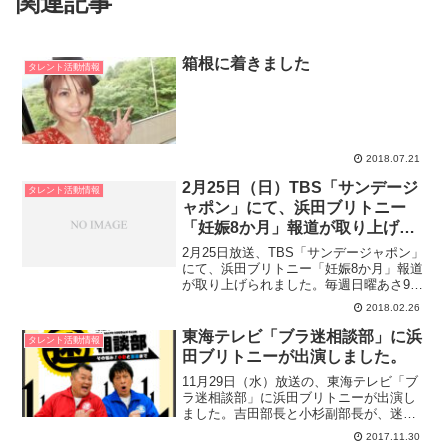
関連記事
箱根に着きました
タレント活動情報
2018.07.21
2月25日（日）TBS「サンデージ
タレント活動情報
ャポン」にて、浜田ブリトニー
「妊娠8か月」報道が取り上げら
れました。
2月25日放送、TBS「サンデージャポン」
にて、浜田ブリトニー「妊娠8か月」報道
が取り上げられました。毎週日曜あさ9時
54分からTBSテレビで放送「サンデー・
2018.02.26
ジャポン」の公式ページです。爆笑問題
が日曜の朝におとどけするニュースバラ
東海テレビ「ブラ迷相談部」に浜
タレント活動情報
エティ！サ...
田ブリトニーが出演しました。
11月29日（水）放送の、東海テレビ「ブ
ラ迷相談部」に浜田ブリトニーが出演し
ました。吉田部長と小杉副部長が、迷い
人たちの悩みを本気で解決します！解決
2017.11.30
策を受け入れれば「入部」となるこの部