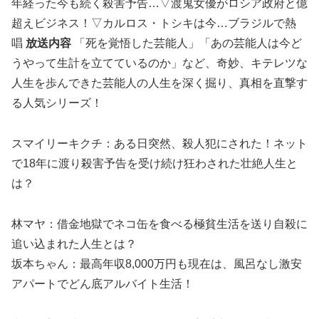
年経った今も続く殺害予告…▽渡鬼女優がロシア政府と億
超えビジネス！▽カルロス・トシキは今…ブラジルで熱
唱
放送内容
「死を覚悟した芸能人」「あの芸能人は今ど
うやって生計を立てているのか」など、奇妙、キテレツな
人生を歩んできた芸能人の人生を深く掘り、真相を直撃す
る人気シリーズ！
スマイリーキクチ：ある日突然、殺人犯にされた！ネット
で18年に渡り殺害予告を受け続け狂わされた壮絶人生と
は？
林マヤ：借金地獄でネコ缶を食べる極貧生活を送り自殺に
追い込まれた人生とは？
坂本ちゃん：最高年収8,000万円も現在は、風呂なし激安
アパートでどん底アルバイト生活！