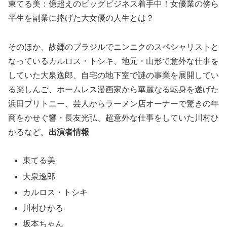
東てる美：億超えのビッグビジネス着手中！女優業の傍ら
半生を副業に捧げた大女優の人生とは？
そのほか、故郷のブラジルでニンニクのスペシャリストと
なっているカルロス・トシキ、地元・山形で意外な仕事を
していた大泉逸郎、自宅の地下室で謎の事業を展開してい
る楽しんご、ホームレス漫画家から華麗なる転身を遂げた
浜田ブリトニー、芸人からラーメン店オーナーで驚きの年
商をかせぐ響・長友光弘、超意外な仕事をしていた川村ひ
かるなど。
出演者情報
東てる美
大泉逸郎
カルロス・トシキ
川村ひかる
坂本ちゃん