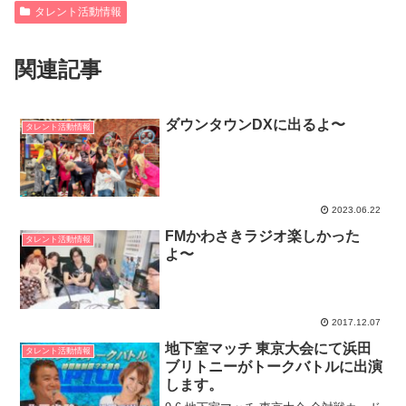
タレント活動情報
関連記事
ダウンタウンDXに出るよ〜
タレント活動情報
2023.06.22
FMかわさきラジオ楽しかった
タレント活動情報
よ〜
2017.12.07
地下室マッチ 東京大会にて浜田
タレント活動情報
ブリトニーがトークバトルに出演
します。