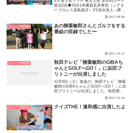
9.6 地下室マッチ 東京大会 全対戦カード
第1試合◆15分1本勝負瓦井寿也（シアタ
ープロレス花鳥風月）VS清水来人（夢闘
派プロレス）第2試合◆30分1本勝負ロッ
2017.09.06
キー川村（パンクラスイズム横浜）VSジ
ョシュ・オブライエン（G-TALENT）...
あの柳葉敏郎さんとゴルフをする
タレント活動情報
番組の収録でした〜
2017.10.17
秋田テレビ「柳葉敏郎のGIBAち
タレント活動情報
ゃんとGOLFへGO！」に浜田ブ
リトニーが出演しました
12月9日（土）放送の、秋田テレビ「柳葉
敏郎のGIBAちゃんとGOLFへGO！」に浜
田ブリトニーが出演しました。秋田県ゴ
ルフ親善大使の俳優 柳葉敏郎と、秋田県
2017.12.10
ゴルフ界の発展・振興とジュニア選手の
育成を目指し、ゴルフの面白さ、楽し
クイズTHE！違和感に出演したよ
タレント活動情報
さ、奥深さを...