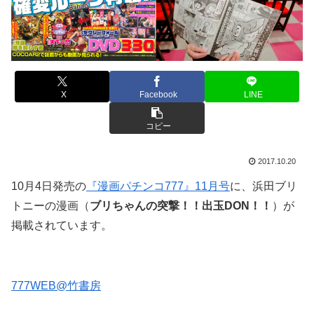
X
Facebook
LINE
コピー
2017.10.20
10月4日発売の
『漫画パチンコ777』11月号
に、浜田ブリ
トニーの漫画（
ブリちゃんの突撃！！出玉DON！！
）が
掲載されています。
777WEB@竹書房