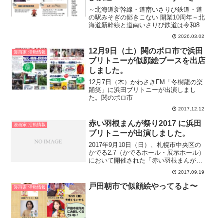
ない
～北海道新幹線・道南いさりび鉄道・道
の駅みそぎの郷きこない 開業10周年～北
海道新幹線と道南いさりび鉄道は令和8年
3月26日に開業10周年を迎えます。木古内
2026.03.02
町では様々なイベントを開催しますの
で、皆さんぜひお越しください！
12月9日（土）関のボロ市で浜田
漫画家 活動情報
ブリトニーが似顔絵ブースを出店
しました。
12月7日（木）かわさきFM「冬樹龍の楽
踊笑」に浜田ブリトニーが出演しまし
た。関のボロ市
2017.12.12
赤い羽根まんが祭り2017 に浜田
漫画家 活動情報
ブリトニーが出演しました。
2017年9月10日（日）、札幌市中央区の
かでる2.7（かでるホール・展示ホール）
において開催された「赤い羽根まんが祭
り2017」に浜田ブリトニーが出演しまし
2017.09.19
た。『赤い羽根まんが祭り２０１７～ま
んがで広がるたすけあいの輪～』【日
戸田朝市で似顔絵やってるよ〜
漫画家 活動情報
時】2017...