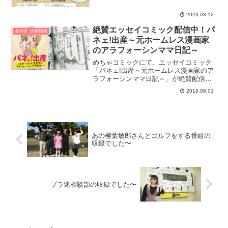
2023.03.12
絶賛エッセイコミック配信中！パ
漫画家 活動情報
ネェ!出産～元ホームレス漫画家
のアラフォーシンママ日記～
めちゃコミックにて、エッセイコミック
「パネェ!出産～元ホームレス漫画家のア
ラフォーシンママ日記～」が絶賛配信中
です。浜田ブリトニーが妊娠&出産！全て
2018.06.01
のママ&未来のママたちに贈る、波乱万丈
の現在進行系・実録エッセイコミック! 読
めばあなたもブ...
あの柳葉敏郎さんとゴルフをする番組の
収録でした〜
ブラ迷相談部の収録でした〜