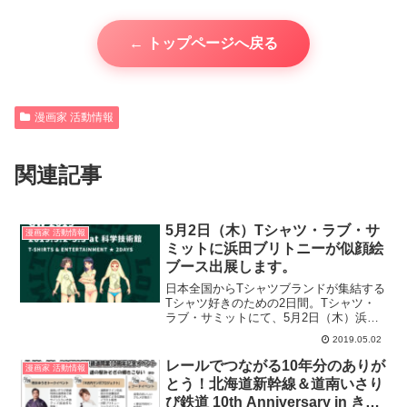
← トップページへ戻る
漫画家 活動情報
関連記事
5月2日（木）Tシャツ・ラブ・サ
漫画家 活動情報
ミットに浜田ブリトニーが似顔絵
ブース出展します。
日本全国からTシャツブランドが集結する
Tシャツ好きのための2日間。Tシャツ・
ラブ・サミットにて、5月2日（木）浜田
ブリトニーが似顔絵ブースを出展しま
2019.05.02
す。Tシャツ・ラブ・サミット
レールでつながる10年分のありが
漫画家 活動情報
とう！北海道新幹線＆道南いさり
び鉄道 10th Anniversary in きこ