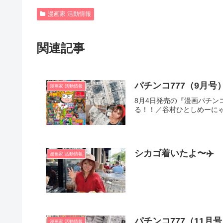
漫画家 活動情報
関連記事
パチンコ777（9月
漫画家 活動情報
8月4日発売の『漫画パチン
る！！／谷村ひとしめーにゃ
シカゴ着いたよ〜✈️
漫画家 活動情報
パチンコ777（11
漫画家 活動情報