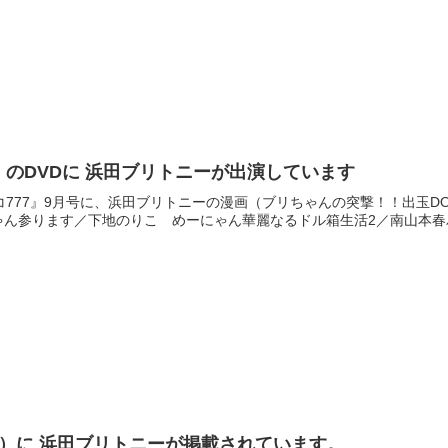
号）のDVDに 浜田ブリトニーが出演しています
コ777』9月号に、浜田ブリトニーの漫画（ブリちゃんの突撃！！出玉
ん参ります／下地のりこ めーにゃん華麗なるドル箱生活2／南山本春パチ
月号）に 浜田ブリトニーが掲載されています。