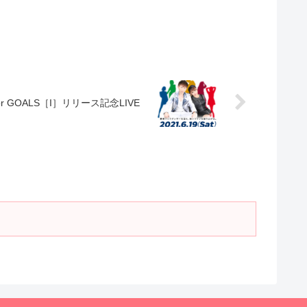
for GOALS［I］リリース記念LIVE