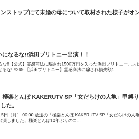
ノンストップにて未婚の母について取材された様子がオ
いになるな!!浜田ブリトニー出演！！
るな!!【公式】霊感商法に騙され1500万円を失った浜田ブリトニー…ス
るな!!#269:【浜田ブリトニー】霊感商法に騙され損失額1...
時～ 極楽とんぼ KAKERUTV SP「女だらけの人亀」
ました。
 4月15日（月） 00:00 放送の「極楽とんぼ KAKERUTV SP「女だ
演しました。極楽とんぼ10年ぶりのコ...