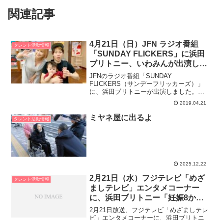
関連記事
4月21日（日）JFN ラジオ番組
タレント活動情報
「SUNDAY FLICKERS」に浜田
ブリトニー、いわみんが出演しま
した。
JFNのラジオ番組「SUNDAY
FLICKERS（サンデーフリッカーズ）」
に、浜田ブリトニーが出演しました。浜
田ブリトニー OfficialブログSUNDAY
2019.04.21
FLICKERS|｜JFN 「Flick」…ページなど
をパラパラめくる。テレビ...
ミヤネ屋に出るよ
タレント活動情報
2025.12.22
2月21日（水）フジテレビ「めざ
タレント活動情報
ましテレビ」エンタメコーナー
に、浜田ブリトニー「妊娠8か
月」報道が取り上げられました。
2月21日放送、フジテレビ「めざましテレ
ビ」エンタメコーナーに、浜田ブリトニ