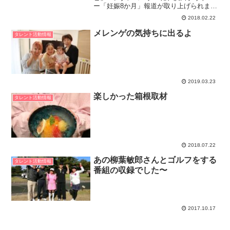
ー「妊娠8か月」報道が取り上げられまし
た。ホウドウキョクFNNニュースネット
2018.02.22
ワークめざましテレビ – オフィシャルサ
イト。毎週月曜～金曜 朝5時25分から放
メレンゲの気持ちに出るよ
タレント活動情報
送。「今...
2019.03.23
楽しかった箱根取材
タレント活動情報
2018.07.22
あの柳葉敏郎さんとゴルフをする
タレント活動情報
番組の収録でした〜
2017.10.17