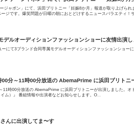
ンデージャポン」にて、浜田ブリトニー「妊娠8か月」報道が取り上げられ
ージです。爆笑問題が日曜の朝におとどけするニュースバラエティ！サ.
属モデルオーディションファッションショーに友情出演し
ーユーにて3ブランド合同専属モデルオーディションファッションショー
00分～11時00分放送の AbemaPrime に浜田ブリ
分～11時00分放送の AbemaPrime に浜田ブリトニーが出演しまし
プライム）』 番組情報や出演者などお知らせします。O...
wsさんに出演してま〜す