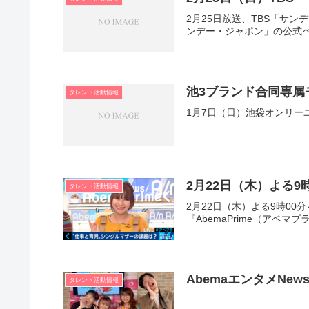
2月25日放送、TBS「サ
ンデー・ジャポン」の公式ペ
池3ブランド合同専
タレント活動情報
1月7日（日）池袋オンリ
2月22日（木）よる9時
タレント活動情報
2月22日（木）よる9時00
『AbemaPrime（アベマ
AbemaエンタメNe
タレント活動情報