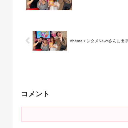
AbemaエンタメNewsさんに出
コメント