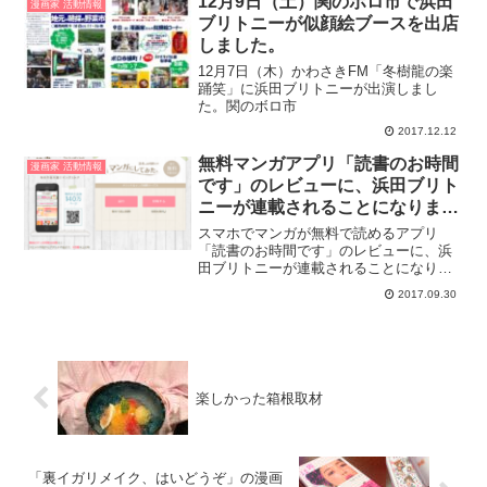
12月9日（土）関のボロ市で浜田
漫画家 活動情報
ブリトニーが似顔絵ブースを出店
しました。
12月7日（木）かわさきFM「冬樹龍の楽
踊笑」に浜田ブリトニーが出演しまし
た。関のボロ市
2017.12.12
無料マンガアプリ「読書のお時間
漫画家 活動情報
です」のレビューに、浜田ブリト
ニーが連載されることになりまし
た。
スマホでマンガが無料で読めるアプリ
「読書のお時間です」のレビューに、浜
田ブリトニーが連載されることになりま
した。「読書のお時間です」は無料立ち
2017.09.30
読み・試し読みが50万ページ以上！スマ
ホでマンガを楽しめます！スマホでマン
ガが無料で読める！ – ...
楽しかった箱根取材
「裏イガリメイク、はいどうぞ」の漫画