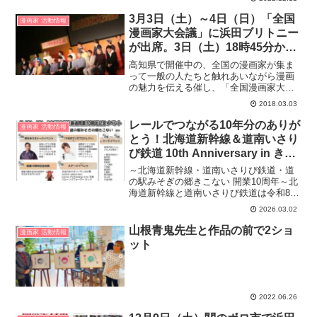
3月3日（土）～4日（日）「全国
漫画家 活動情報
漫画家大会議」に浜田ブリトニー
が出席。3日（土）18時45分から
NHK高知放送局で放送されま
高知県で開催中の、全国の漫画家が集ま
す。
って一般の人たちと触れあいながら漫画
の魅力を伝える催し、「全国漫画家大会
議」の模様が 3月3日（土）18時45分から
2018.03.03
NHK高知放送局で放送されます。初日の
３日は、メイン会場となる「高知市文化
レールでつながる10年分のありが
漫画家 活動情報
プラザかるぽ...
とう！北海道新幹線＆道南いさり
び鉄道 10th Anniversary in きこ
ない
～北海道新幹線・道南いさりび鉄道・道
の駅みそぎの郷きこない 開業10周年～北
海道新幹線と道南いさりび鉄道は令和8年
3月26日に開業10周年を迎えます。木古内
2026.03.02
町では様々なイベントを開催しますの
で、皆さんぜひお越しください！
山根青鬼先生と作品の前で2ショ
漫画家 活動情報
ット
2022.06.26